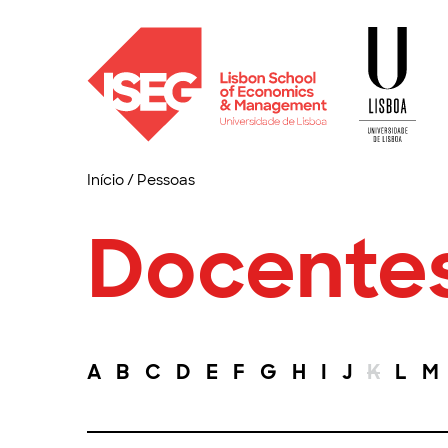
Início
/
Pessoas
Docente
A
B
C
D
E
F
G
H
I
J
K
L
M