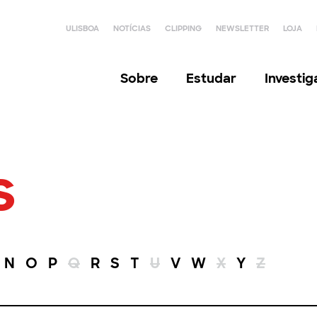
ULISBOA
NOTÍCIAS
CLIPPING
NEWSLETTER
LOJA
Sobre
Estudar
Investi
s
N
O
P
Q
R
S
T
U
V
W
X
Y
Z