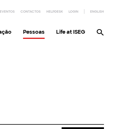
EVENTOS
CONTACTOS
HELPDESK
LOGIN
ENGLISH
gação
Pessoas
Life at ISEG