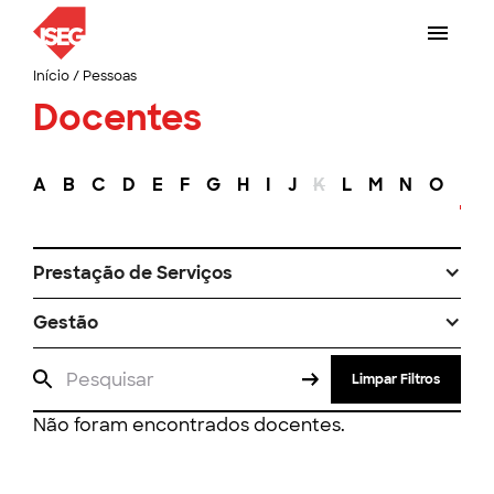
Início
/
Pessoas
Docentes
A
B
C
D
E
F
G
H
I
J
K
L
M
N
O
P
Prestação de Serviços
Gestão
Limpar Filtros
Não foram encontrados docentes.