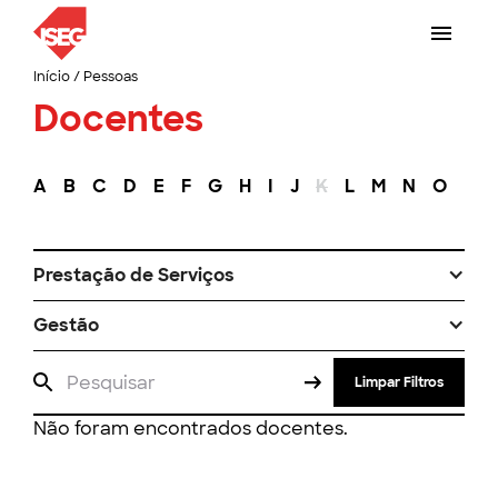
Início
/
Pessoas
Docentes
A
B
C
D
E
F
G
H
I
J
K
L
M
N
O
P
Prestação de Serviços
Gestão
Limpar Filtros
Não foram encontrados docentes.