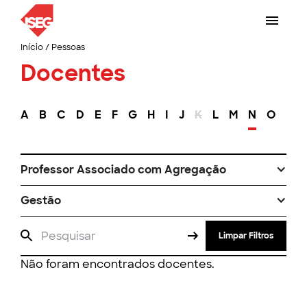
Início
/
Pessoas
Docentes
A
B
C
D
E
F
G
H
I
J
K
L
M
N
O
P
Professor Associado com Agregação
Gestão
Limpar Filtros
Não foram encontrados docentes.