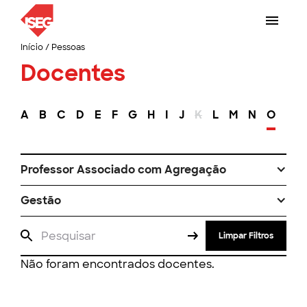
Início
/
Pessoas
Docentes
A
B
C
D
E
F
G
H
I
J
K
L
M
N
O
P
Professor Associado com Agregação
Gestão
Limpar Filtros
Não foram encontrados docentes.