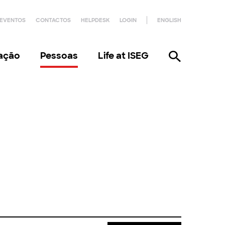
EVENTOS
CONTACTOS
HELPDESK
LOGIN
ENGLISH
gação
Pessoas
Life at ISEG