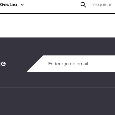
Gestão
EG