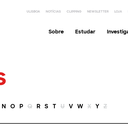
ULISBOA
NOTÍCIAS
CLIPPING
NEWSLETTER
LOJA
Sobre
Estudar
Investi
s
N
O
P
Q
R
S
T
U
V
W
X
Y
Z