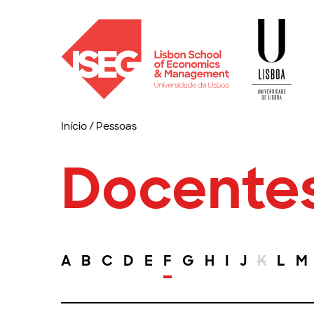
Início
/
Pessoas
Docente
A
B
C
D
E
F
G
H
I
J
K
L
M