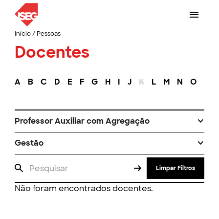
Início
/
Pessoas
Docentes
A
B
C
D
E
F
G
H
I
J
K
L
M
N
O
P
Professor Auxiliar com Agregação
Gestão
Limpar Filtros
Não foram encontrados docentes.