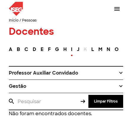
Início
/
Pessoas
Docentes
A
B
C
D
E
F
G
H
I
J
K
L
M
N
O
P
Professor Auxiliar Convidado
Gestão
Limpar Filtros
Não foram encontrados docentes.