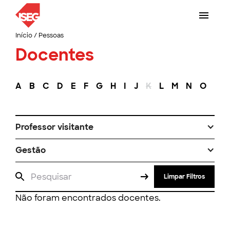
Início
/
Pessoas
Docentes
A
B
C
D
E
F
G
H
I
J
K
L
M
N
O
P
Professor visitante
Gestão
Limpar Filtros
Não foram encontrados docentes.