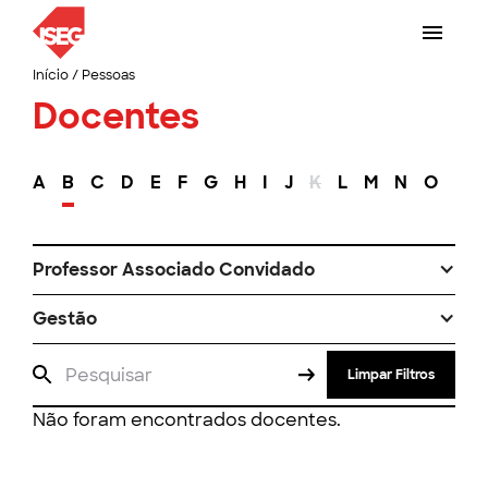
Início
/
Pessoas
Docentes
A
B
C
D
E
F
G
H
I
J
K
L
M
N
O
P
Professor Associado Convidado
Gestão
Limpar Filtros
Não foram encontrados docentes.