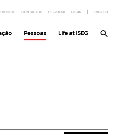
EVENTOS
CONTACTOS
HELPDESK
LOGIN
ENGLISH
gação
Pessoas
Life at ISEG