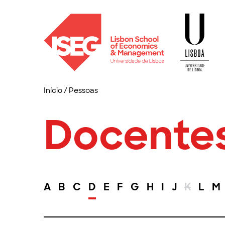
Início
/
Pessoas
Docente
A
B
C
D
E
F
G
H
I
J
K
L
M