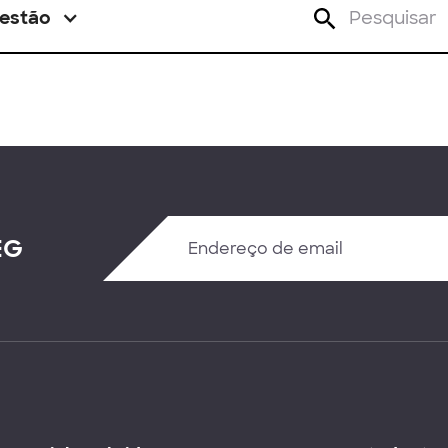
estão
EG