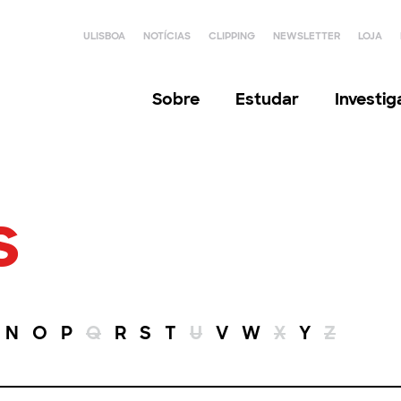
ULISBOA
NOTÍCIAS
CLIPPING
NEWSLETTER
LOJA
Sobre
Estudar
Investi
s
N
O
P
Q
R
S
T
U
V
W
X
Y
Z