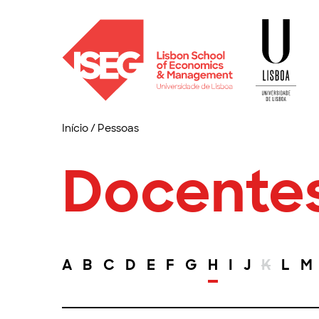
Início
/
Pessoas
Docente
A
B
C
D
E
F
G
H
I
J
K
L
M