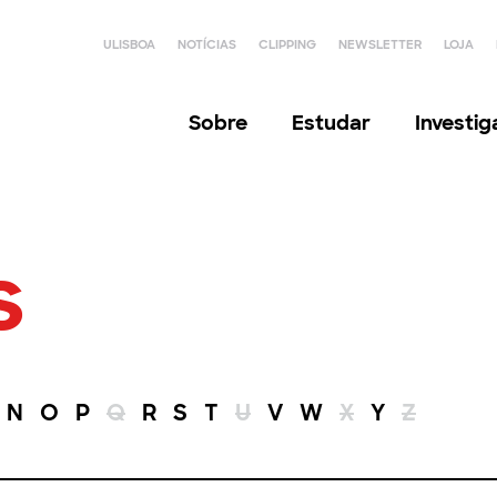
ULISBOA
NOTÍCIAS
CLIPPING
NEWSLETTER
LOJA
Sobre
Estudar
Investi
s
N
O
P
Q
R
S
T
U
V
W
X
Y
Z