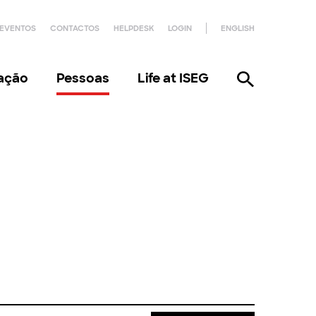
EVENTOS
CONTACTOS
HELPDESK
LOGIN
ENGLISH
gação
Pessoas
Life at ISEG