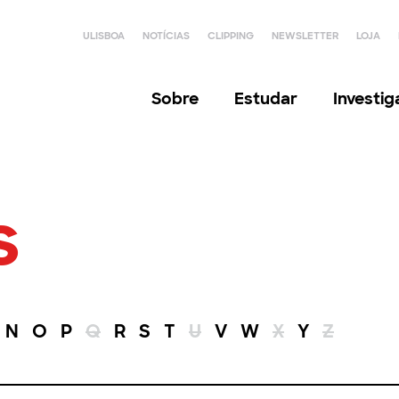
ULISBOA
NOTÍCIAS
CLIPPING
NEWSLETTER
LOJA
Sobre
Estudar
Investi
s
N
O
P
Q
R
S
T
U
V
W
X
Y
Z