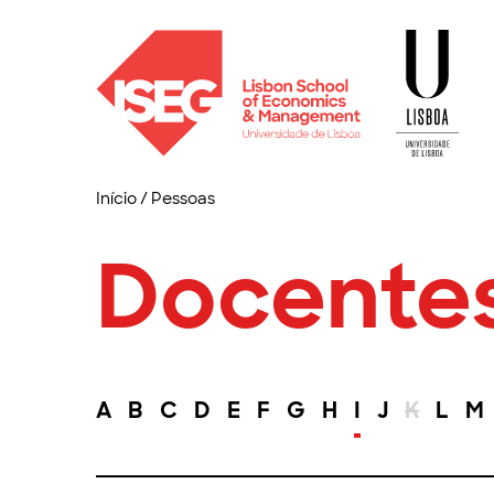
Início
/
Pessoas
Docente
A
B
C
D
E
F
G
H
I
J
K
L
M