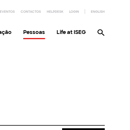
EVENTOS
CONTACTOS
HELPDESK
LOGIN
ENGLISH
gação
Pessoas
Life at ISEG