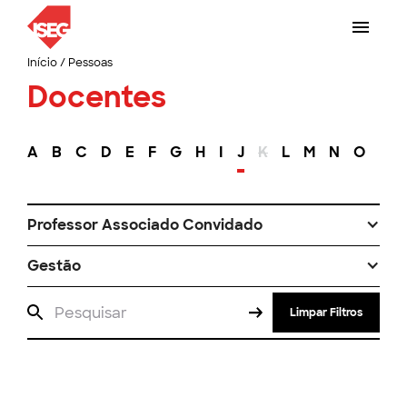
Início
/
Pessoas
Docentes
A
B
C
D
E
F
G
H
I
J
K
L
M
N
O
P
Professor Associado Convidado
Gestão
Limpar Filtros