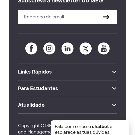
Subscreva a newsletter do ISEG
Links Rápidos
Para Estudantes
Atualidade
Copyright © ISEG Lisbon School of Economics
Fala com o nosso
chatbot
e
and Management 2026
esclarece as tuas dúvidas.