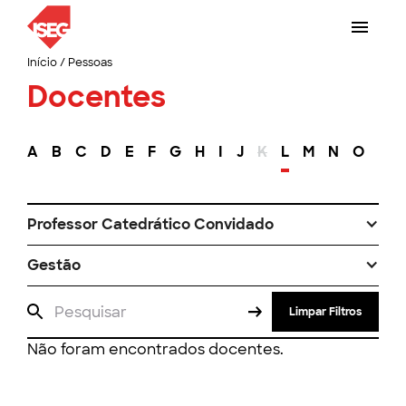
Início
/
Pessoas
Docentes
A
B
C
D
E
F
G
H
I
J
K
L
M
N
O
P
Professor Catedrático Convidado
Gestão
Limpar Filtros
Não foram encontrados docentes.