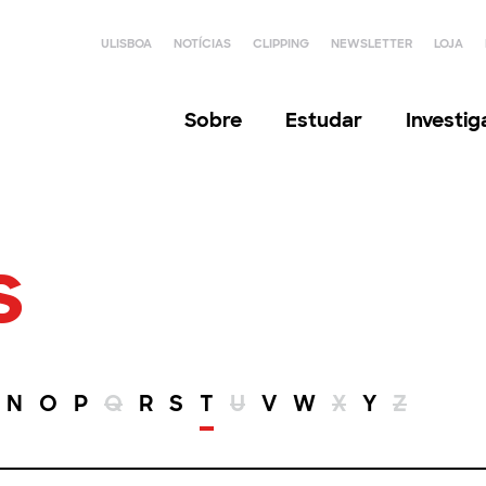
ULISBOA
NOTÍCIAS
CLIPPING
NEWSLETTER
LOJA
Sobre
Estudar
Investi
s
N
O
P
Q
R
S
T
U
V
W
X
Y
Z