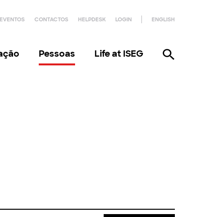
EVENTOS
CONTACTOS
HELPDESK
LOGIN
ENGLISH
gação
Pessoas
Life at ISEG