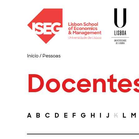
Início
/
Pessoas
Docente
A
B
C
D
E
F
G
H
I
J
K
L
M