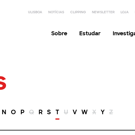
ULISBOA
NOTÍCIAS
CLIPPING
NEWSLETTER
LOJA
Sobre
Estudar
Investi
s
N
O
P
Q
R
S
T
U
V
W
X
Y
Z