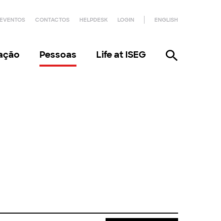
EVENTOS
CONTACTOS
HELPDESK
LOGIN
ENGLISH
gação
Pessoas
Life at ISEG