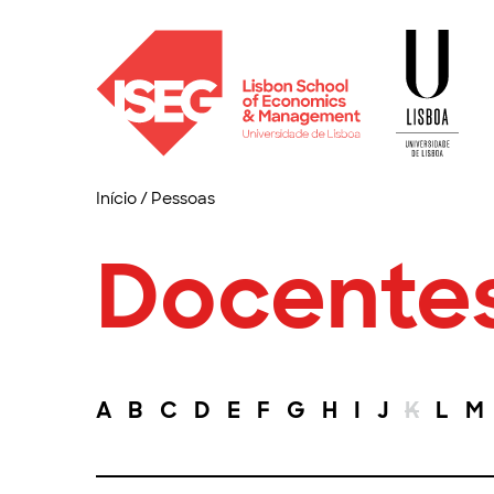
Início
/
Pessoas
Docente
A
B
C
D
E
F
G
H
I
J
K
L
M