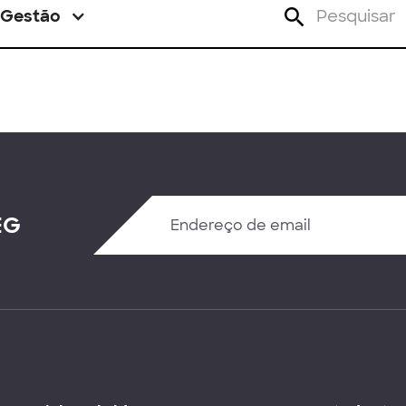
Gestão
EG