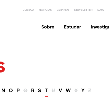
ULISBOA
NOTÍCIAS
CLIPPING
NEWSLETTER
LOJA
Sobre
Estudar
Investi
s
N
O
P
Q
R
S
T
U
V
W
X
Y
Z