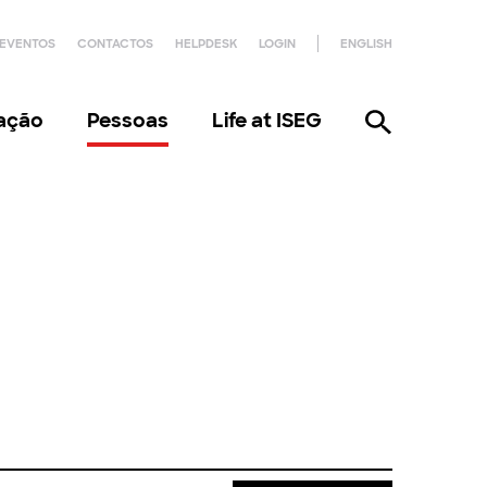
EVENTOS
CONTACTOS
HELPDESK
LOGIN
ENGLISH
gação
Pessoas
Life at ISEG