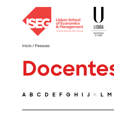
Início
/
Pessoas
Docente
A
B
C
D
E
F
G
H
I
J
K
L
M