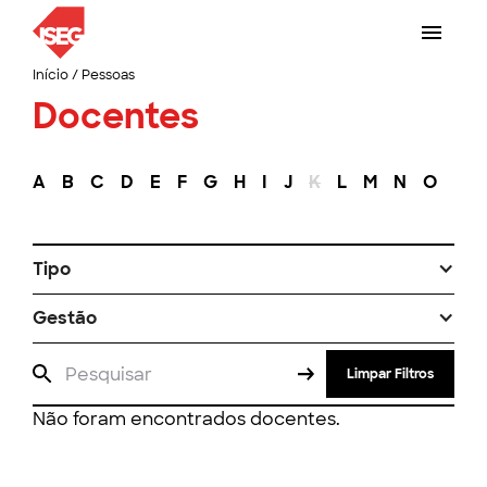
Início
/
Pessoas
Docentes
A
B
C
D
E
F
G
H
I
J
K
L
M
N
O
P
Tipo
Gestão
Limpar Filtros
Não foram encontrados docentes.