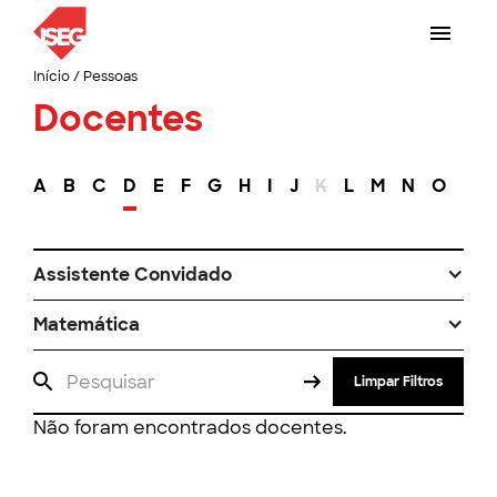
Início
/
Pessoas
Docentes
A
B
C
D
E
F
G
H
I
J
K
L
M
N
O
P
Assistente Convidado
Matemática
Limpar Filtros
Não foram encontrados docentes.