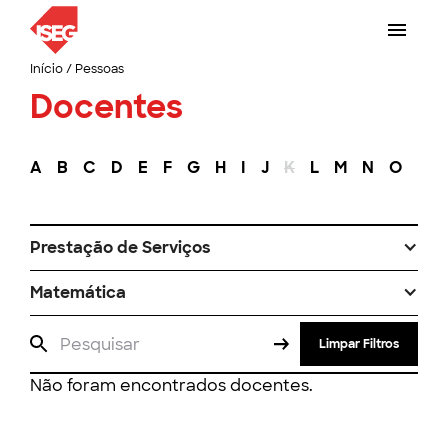
Início
/
Pessoas
Docentes
A
B
C
D
E
F
G
H
I
J
K
L
M
N
O
P
Prestação de Serviços
Matemática
Limpar Filtros
Não foram encontrados docentes.