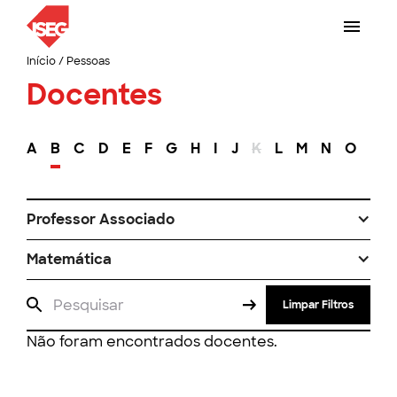
Início
/
Pessoas
Docentes
A
B
C
D
E
F
G
H
I
J
K
L
M
N
O
P
Professor Associado
Matemática
Limpar Filtros
Não foram encontrados docentes.