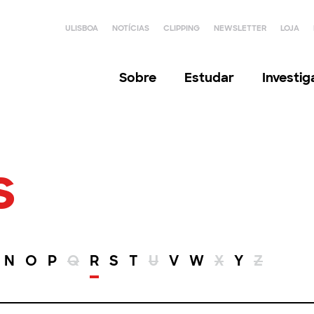
ULISBOA
NOTÍCIAS
CLIPPING
NEWSLETTER
LOJA
Sobre
Estudar
Investi
s
N
O
P
Q
R
S
T
U
V
W
X
Y
Z