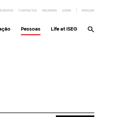
EVENTOS
CONTACTOS
HELPDESK
LOGIN
ENGLISH
gação
Pessoas
Life at ISEG