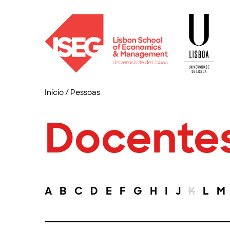
Início
/
Pessoas
Docente
A
B
C
D
E
F
G
H
I
J
K
L
M