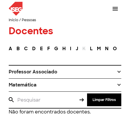
Início
/
Pessoas
Docentes
A
B
C
D
E
F
G
H
I
J
K
L
M
N
O
P
Professor Associado
Matemática
Limpar Filtros
Não foram encontrados docentes.