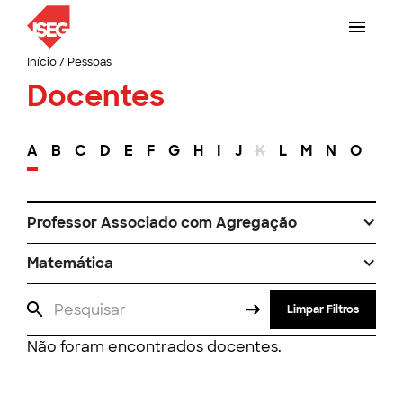
Início
/
Pessoas
Docentes
A
B
C
D
E
F
G
H
I
J
K
L
M
N
O
P
Professor Associado com Agregação
Matemática
Limpar Filtros
Não foram encontrados docentes.