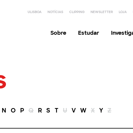
ULISBOA
NOTÍCIAS
CLIPPING
NEWSLETTER
LOJA
Sobre
Estudar
Investi
s
N
O
P
Q
R
S
T
U
V
W
X
Y
Z