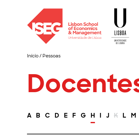
Início
/
Pessoas
Docente
A
B
C
D
E
F
G
H
I
J
K
L
M