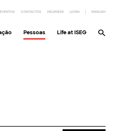
EVENTOS
CONTACTOS
HELPDESK
LOGIN
ENGLISH
gação
Pessoas
Life at ISEG