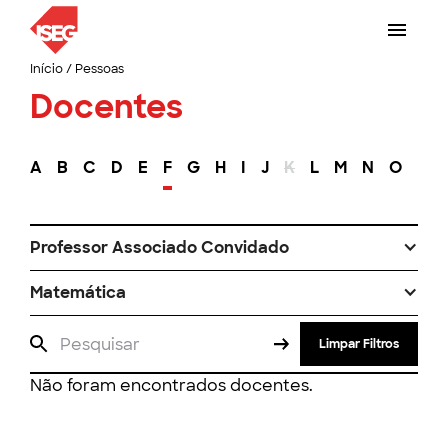
Início
/
Pessoas
Docentes
A
B
C
D
E
F
G
H
I
J
K
L
M
N
O
P
Professor Associado Convidado
Matemática
Limpar Filtros
Não foram encontrados docentes.