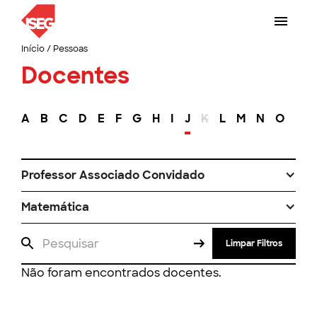
Início
/
Pessoas
Docentes
A
B
C
D
E
F
G
H
I
J
K
L
M
N
O
P
Professor Associado Convidado
Matemática
Limpar Filtros
Não foram encontrados docentes.