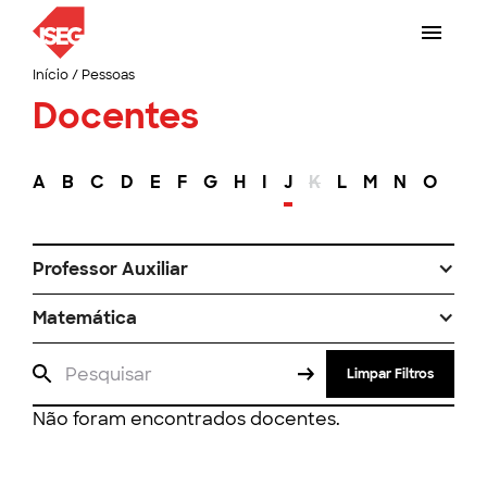
Início
/
Pessoas
Docentes
A
B
C
D
E
F
G
H
I
J
K
L
M
N
O
P
Professor Auxiliar
Matemática
Limpar Filtros
Não foram encontrados docentes.