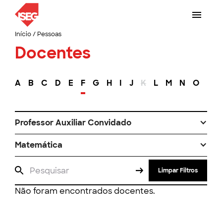
Início
/
Pessoas
Docentes
A
B
C
D
E
F
G
H
I
J
K
L
M
N
O
P
Professor Auxiliar Convidado
Matemática
Limpar Filtros
Não foram encontrados docentes.