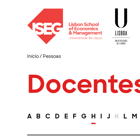
Início
/
Pessoas
Docente
A
B
C
D
E
F
G
H
I
J
K
L
M