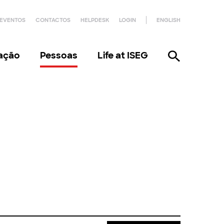
EVENTOS
CONTACTOS
HELPDESK
LOGIN
ENGLISH
gação
Pessoas
Life at ISEG