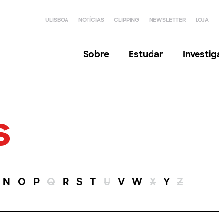
ULISBOA
NOTÍCIAS
CLIPPING
NEWSLETTER
LOJA
Sobre
Estudar
Investi
s
N
O
P
Q
R
S
T
U
V
W
X
Y
Z