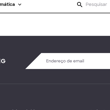
mática
EG