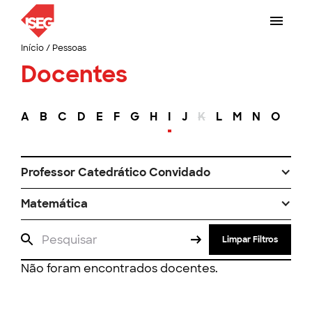
Início
/
Pessoas
Docentes
A
B
C
D
E
F
G
H
I
J
K
L
M
N
O
P
Professor Catedrático Convidado
Matemática
Limpar Filtros
Não foram encontrados docentes.