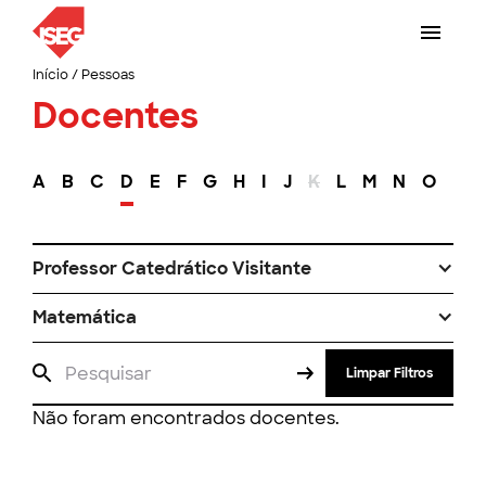
Início
/
Pessoas
Docentes
A
B
C
D
E
F
G
H
I
J
K
L
M
N
O
P
Professor Catedrático Visitante
Matemática
Limpar Filtros
Não foram encontrados docentes.