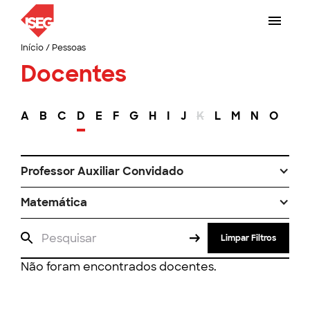
Início
/
Pessoas
Docentes
A
B
C
D
E
F
G
H
I
J
K
L
M
N
O
P
Professor Auxiliar Convidado
Matemática
Limpar Filtros
Não foram encontrados docentes.