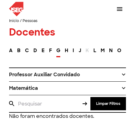
Início
/
Pessoas
Docentes
A
B
C
D
E
F
G
H
I
J
K
L
M
N
O
P
Professor Auxiliar Convidado
Matemática
Limpar Filtros
Não foram encontrados docentes.