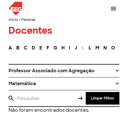
Início
/
Pessoas
Docentes
A
B
C
D
E
F
G
H
I
J
K
L
M
N
O
P
Professor Associado com Agregação
Matemática
Limpar Filtros
Não foram encontrados docentes.