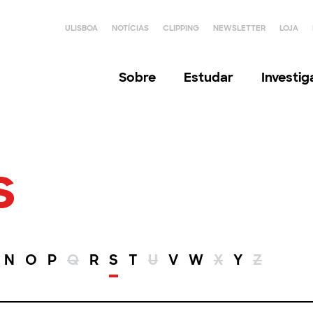
ULISBOA
NOTÍCIAS
CLIPPING
NEWSLETTER
LOJA
Sobre
Estudar
Investi
s
N
O
P
Q
R
S
T
U
V
W
X
Y
Z