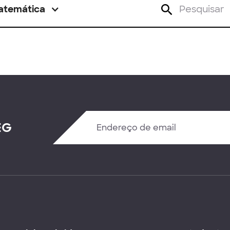
atemática
EG