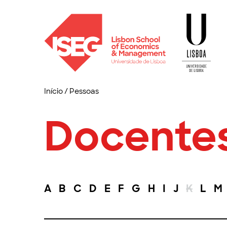
Início
/
Pessoas
Docente
A
B
C
D
E
F
G
H
I
J
K
L
M