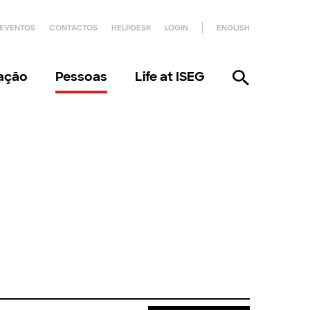
EVENTOS
CONTACTOS
HELPDESK
LOGIN
ENGLISH
gação
Pessoas
Life at ISEG