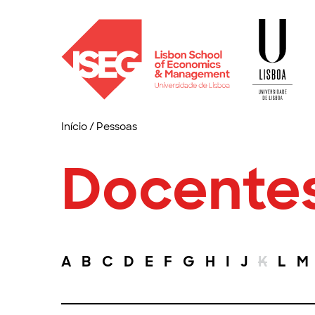
Início
/
Pessoas
Docente
A
B
C
D
E
F
G
H
I
J
K
L
M