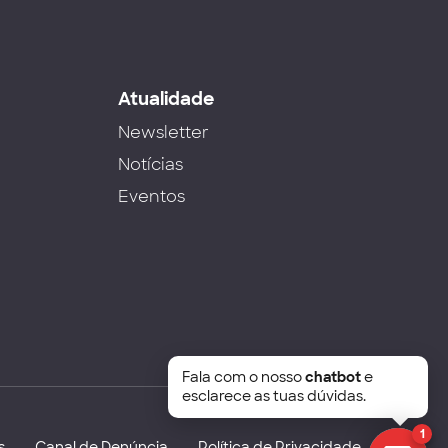
s
Atualidade
Newsletter
Notícias
Eventos
Fala com o nosso
chatbot
e
esclarece as tuas dúvidas.
1
s
Canal de Denúncia
Política de Privacidade