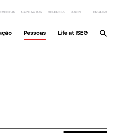
EVENTOS
CONTACTOS
HELPDESK
LOGIN
ENGLISH
gação
Pessoas
Life at ISEG