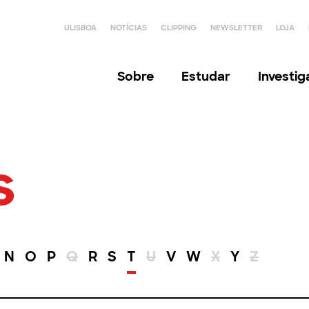
ULISBOA
NOTÍCIAS
CLIPPING
NEWSLETTER
LOJA
Sobre
Estudar
Investi
s
N
O
P
Q
R
S
T
U
V
W
X
Y
Z