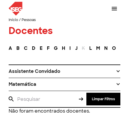
Início
/
Pessoas
Docentes
A
B
C
D
E
F
G
H
I
J
K
L
M
N
O
P
Assistente Convidado
Matemática
Limpar Filtros
Não foram encontrados docentes.