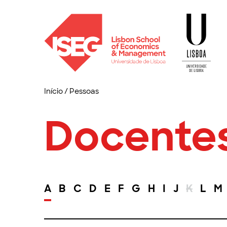
Início
/
Pessoas
Docente
A
B
C
D
E
F
G
H
I
J
K
L
M