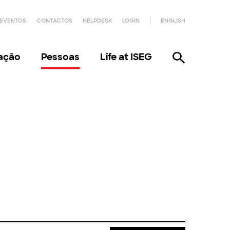
EVENTOS
CONTACTOS
HELPDESK
LOGIN
ENGLISH
gação
Pessoas
Life at ISEG