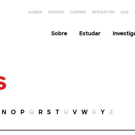
ULISBOA
NOTÍCIAS
CLIPPING
NEWSLETTER
LOJA
Sobre
Estudar
Investi
s
N
O
P
Q
R
S
T
U
V
W
X
Y
Z