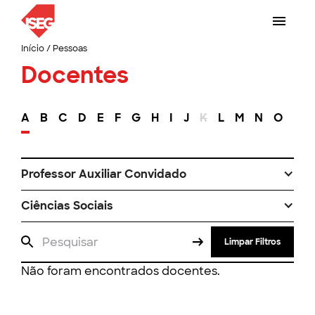
Início
/
Pessoas
Docentes
A
B
C
D
E
F
G
H
I
J
K
L
M
N
O
P
Professor Auxiliar Convidado
Ciências Sociais
Limpar Filtros
Não foram encontrados docentes.