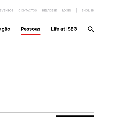
EVENTOS
CONTACTOS
HELPDESK
LOGIN
ENGLISH
gação
Pessoas
Life at ISEG