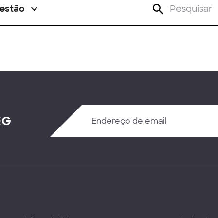
estão
EG