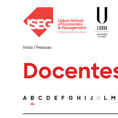
Início
/
Pessoas
Docente
A
B
C
D
E
F
G
H
I
J
K
L
M