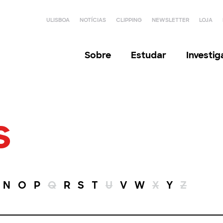
ULISBOA
NOTÍCIAS
CLIPPING
NEWSLETTER
LOJA
Sobre
Estudar
Investi
s
N
O
P
Q
R
S
T
U
V
W
X
Y
Z