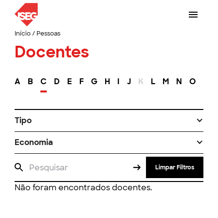
Início
/
Pessoas
Docentes
A
B
C
D
E
F
G
H
I
J
K
L
M
N
O
P
Tipo
Economia
Limpar Filtros
Não foram encontrados docentes.