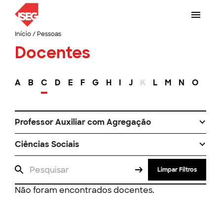
Início
/
Pessoas
Docentes
A
B
C
D
E
F
G
H
I
J
K
L
M
N
O
P
Professor Auxiliar com Agregação
Ciências Sociais
Limpar Filtros
Não foram encontrados docentes.