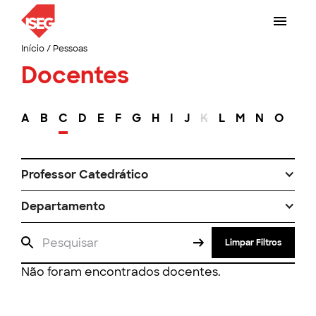
Início
/
Pessoas
Docentes
A
B
C
D
E
F
G
H
I
J
K
L
M
N
O
P
Professor Catedrático
Departamento
Limpar Filtros
Não foram encontrados docentes.