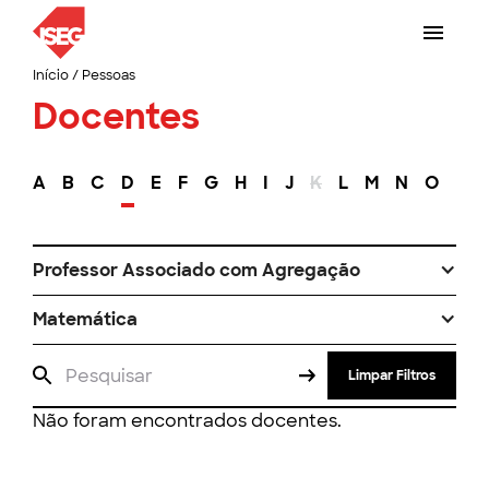
Início
/
Pessoas
Docentes
A
B
C
D
E
F
G
H
I
J
K
L
M
N
O
P
Professor Associado com Agregação
Matemática
Limpar Filtros
Não foram encontrados docentes.