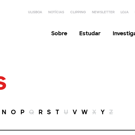
ULISBOA
NOTÍCIAS
CLIPPING
NEWSLETTER
LOJA
Sobre
Estudar
Investi
s
N
O
P
Q
R
S
T
U
V
W
X
Y
Z