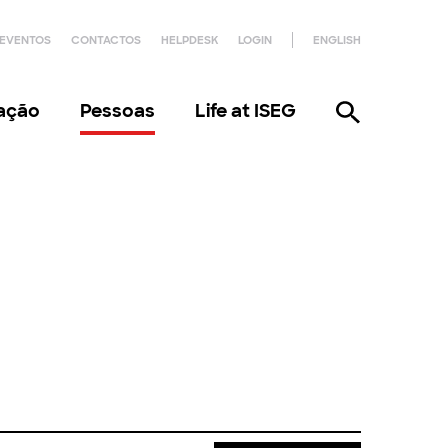
EVENTOS
CONTACTOS
HELPDESK
LOGIN
ENGLISH
gação
Pessoas
Life at ISEG