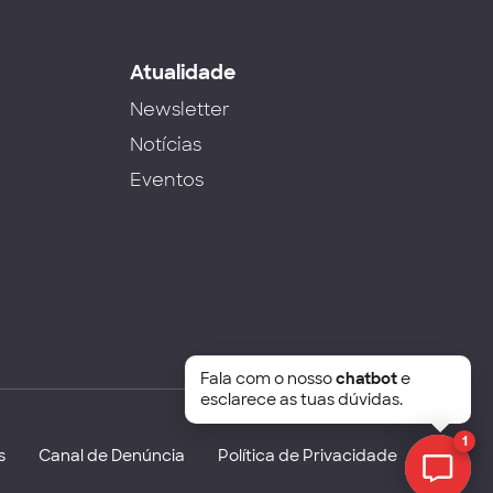
s
Atualidade
Newsletter
Notícias
Eventos
Fala com o nosso
chatbot
e
esclarece as tuas dúvidas.
1
s
Canal de Denúncia
Política de Privacidade
Chat