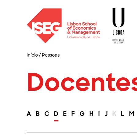
Início
/
Pessoas
Docente
A
B
C
D
E
F
G
H
I
J
K
L
M