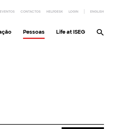
EVENTOS
CONTACTOS
HELPDESK
LOGIN
ENGLISH
gação
Pessoas
Life at ISEG