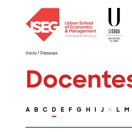
Início
/
Pessoas
Docente
A
B
C
D
E
F
G
H
I
J
K
L
M