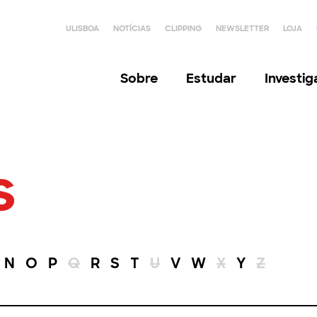
ULISBOA
NOTÍCIAS
CLIPPING
NEWSLETTER
LOJA
Sobre
Estudar
Investi
s
N
O
P
Q
R
S
T
U
V
W
X
Y
Z