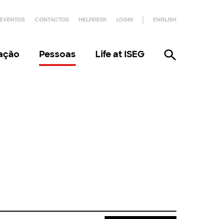
EVENTOS
CONTACTOS
HELPDESK
LOGIN
ENGLISH
gação
Pessoas
Life at ISEG