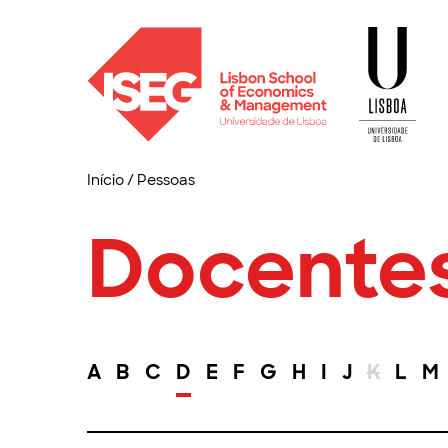
Início
/
Pessoas
Docente
A
B
C
D
E
F
G
H
I
J
K
L
M