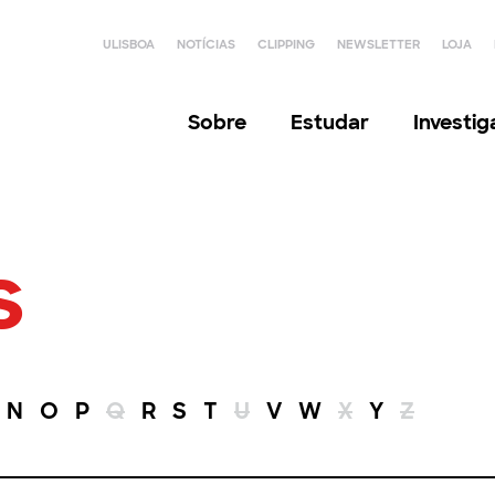
ULISBOA
NOTÍCIAS
CLIPPING
NEWSLETTER
LOJA
Sobre
Estudar
Investi
s
N
O
P
Q
R
S
T
U
V
W
X
Y
Z