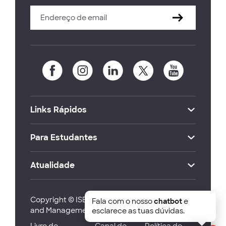
Links Rápidos
Para Estudantes
Atualidade
Copyright © ISEG Lisbon School of Economics
Fala com o nosso
chatbot
e
and Management 2026
esclarece as tuas dúvidas.