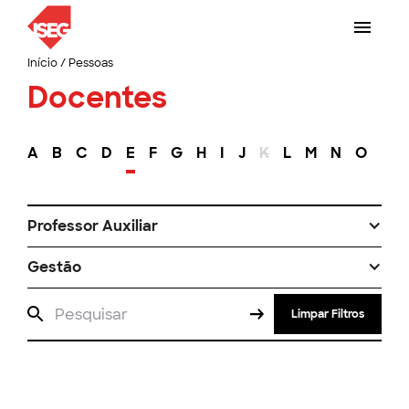
Início
/
Pessoas
Docentes
A
B
C
D
E
F
G
H
I
J
K
L
M
N
O
P
Professor Auxiliar
Gestão
Limpar Filtros